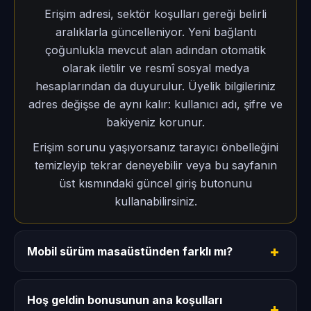
Erişim adresi, sektör koşulları gereği belirli
aralıklarla güncelleniyor. Yeni bağlantı
çoğunlukla mevcut alan adından otomatik
olarak iletilir ve resmî sosyal medya
hesaplarından da duyurulur. Üyelik bilgileriniz
adres değişse de aynı kalır: kullanıcı adı, şifre ve
bakiyeniz korunur.
Erişim sorunu yaşıyorsanız tarayıcı önbelleğini
temizleyip tekrar deneyebilir veya bu sayfanın
üst kısmındaki güncel giriş butonunu
kullanabilirsiniz.
Mobil sürüm masaüstünden farklı mı?
Hoş geldin bonusunun ana koşulları