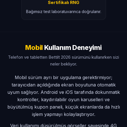
Sertifikalı RNG
Bağımsız test laboratuvarınca doğrulanır.
Mobil
Kullanım Deneyimi
Telefon ve tabletten Bettilt 2026 sürümünü kullanırken sizi
neler bekliyor.
Mobil sürüm ayrı bir uygulama gerektirmiyor;
tarayıcıdan açıldığında ekran boyutuna otomatik
uyum sağlıyor. Android ve iOS tarafında dokunmatik
kontroller, kaydırılabilir oyun karuselleri ve
büyütülmüş kupon paneli, küçük ekranlarda da hızlı
işlem yapmayı kolaylaştırıyor.
Veri kullanımı düşürülmüş görseller sayesinde 4G