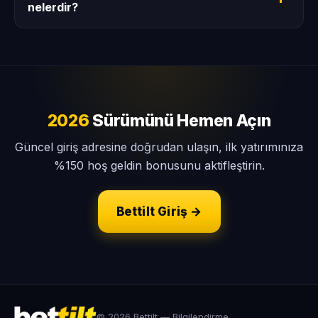
nelerdir?
2026
Sürümünü Hemen Açın
Güncel giriş adresine doğrudan ulaşın, ilk yatırımınıza
%150 hoş geldin bonusunu aktifleştirin.
Bettilt Giriş →
© 2026 Bettilt — Bilgilendirme