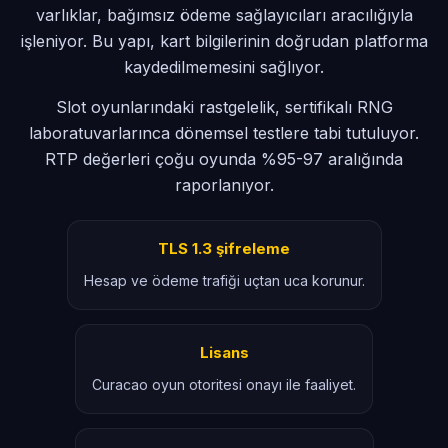
varlıklar, bağımsız ödeme sağlayıcıları aracılığıyla
işleniyor. Bu yapı, kart bilgilerinin doğrudan platforma
kaydedilmemesini sağlıyor.
Slot oyunlarındaki rastgelelik, sertifikalı RNG
laboratuvarlarınca dönemsel testlere tabi tutuluyor.
RTP değerleri çoğu oyunda %95-97 aralığında
raporlanıyor.
TLS 1.3 şifreleme
Hesap ve ödeme trafiği uçtan uca korunur.
Lisans
Curacao oyun otoritesi onayı ile faaliyet.