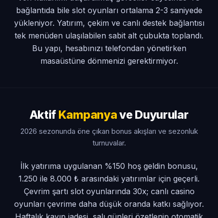
bağlantıda bile slot oyunları ortalama 2-3 saniyede
yükleniyor. Yatırım, çekim ve canlı destek bağlantısı
tek menüden ulaşılabilen sabit alt çubukta toplandı.
Bu yapı, hesabınızı telefondan yönetirken
masaüstüne dönmenizi gerektirmiyor.
Aktif
Kampanya
ve Duyurular
2026 sezonunda öne çıkan bonus akışları ve sezonluk
turnuvalar.
İlk yatırıma uygulanan %150 hoş geldin bonusu,
1.250 ile 8.000 ₺ arasındaki yatırımlar için geçerli.
Çevrim şartı slot oyunlarında 30x; canlı casino
oyunları çevrime daha düşük oranda katkı sağlıyor.
Haftalık kayıp iadesi, salı günleri özetlenip otomatik