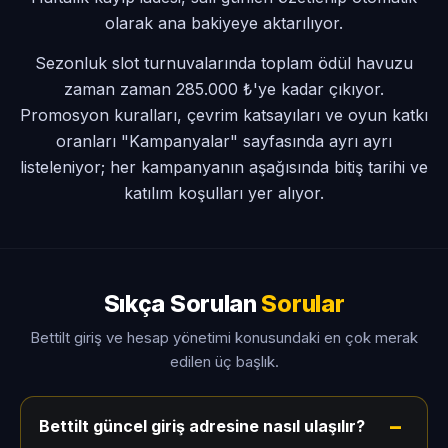
olarak ana bakiyeye aktarılıyor.
Sezonluk slot turnuvalarında toplam ödül havuzu
zaman zaman 285.000 ₺'ye kadar çıkıyor.
Promosyon kuralları, çevrim katsayıları ve oyun katkı
oranları "Kampanyalar" sayfasında ayrı ayrı
listeleniyor; her kampanyanın aşağısında bitiş tarihi ve
katılım koşulları yer alıyor.
Sıkça Sorulan
Sorular
Bettilt giriş ve hesap yönetimi konusundaki en çok merak
edilen üç başlık.
Bettilt güncel giriş adresine nasıl ulaşılır?